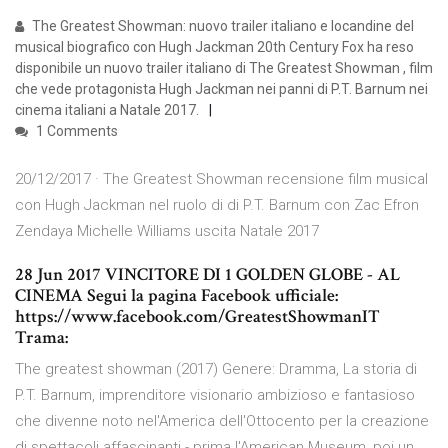
The Greatest Showman: nuovo trailer italiano e locandine del
musical biografico con Hugh Jackman 20th Century Fox ha reso
disponibile un nuovo trailer italiano di The Greatest Showman , film
che vede protagonista Hugh Jackman nei panni di P.T. Barnum nei
cinema italiani a Natale 2017.
1 Comments
20/12/2017 · The Greatest Showman recensione film musical
con Hugh Jackman nel ruolo di di P.T. Barnum con Zac Efron
Zendaya Michelle Williams uscita Natale 2017
28 Jun 2017 VINCITORE DI 1 GOLDEN GLOBE - AL
CINEMA Segui la pagina Facebook ufficiale:
https://www.facebook.com/GreatestShowmanIT
Trama:
The greatest showman (2017) Genere: Dramma, La storia di
P.T. Barnum, imprenditore visionario ambizioso e fantasioso
che divenne noto nel'America dell'Ottocento per la creazione
di spettacoli affascinanti - prima l'American Museum, poi un