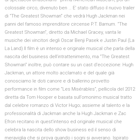
colossale circo, divenuto ben … E’ stato diffuso il nuovo trailer
di “The Greatest Showman” che vedrà Hugh Jackman nei
panni del famoso imprenditore circense P.T. Barnum. “The
Greatest Showman”, diretto da Michael Gracey, vanta le
musiche dei vincitori degli Oscar Benji Pasek e Justin Paul (La
La Land).Il film è un intenso e originale musical che parla della
nascita del business dell’intrattenimento, ma "The Greatest
Showman" inoltre, può contare su un cast d'eccezione: Hugh
Jackman, un attore molto acclamato e del quale già
conosciamo le doti canore e di ballerino provetto
performance in film come "Les Misérables", pellicola del 2012
diretta da Tom Hooper e basata sull'omonimo musical tratto
dal celebre romanzo di Victor Hugo; assieme al talento e la
professionalità di Jackman anche la Hugh Jackman e Zac
Efron recitano in quest'intenso ed originale musical che
celebra la nascita dello show business ed il senso di
meraviglia che si prova quando i sogni si avverano. Ispirato