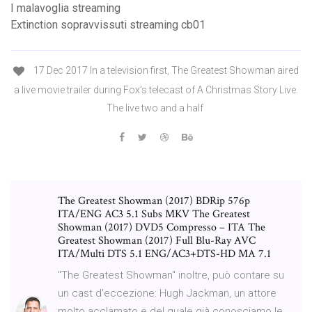
I malavoglia streaming
Extinction sopravvissuti streaming cb01
17 Dec 2017 In a television first, The Greatest Showman aired
a live movie trailer during Fox's telecast of A Christmas Story Live.
The live two and a half
The Greatest Showman (2017) BDRip 576p
ITA/ENG AC3 5.1 Subs MKV The Greatest
Showman (2017) DVD5 Compresso – ITA The
Greatest Showman (2017) Full Blu-Ray AVC
ITA/Multi DTS 5.1 ENG/AC3+DTS-HD MA 7.1
"The Greatest Showman" inoltre, può contare su
un cast d'eccezione: Hugh Jackman, un attore
molto acclamato e del quale già conosciamo le