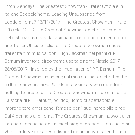
Efron, Zendaya, The Greatest Showman - Trailer Ufficiale in
Italiano Ecodelcinema. Loading Unsubscribe from
Ecodelcinema? 13/11/2017 · The Greatest Showman | Trailer
Ufficiale #2 HD The Greatest Showman celebra la nascita
dello show business dal visionario uomo che dal niente creò
uno Trailer Ufficiale Italiano The Greatest Showman nuovo
trailer ita film musical con Hugh Jackman nei panni di PT
Barnum inventore circo trama uscita cinema Natale 2017
28/06/2017 · Inspired by the imagination of P.T. Barnum, The
Greatest Showman is an original musical that celebrates the
birth of show business & tells of a visionary who rose from
nothing to create a The Greatest Showman, il trailer ufficiale.
La storia di P.T. Barnum, politico, uomo di spettacolo e
imprenditore americano, famoso per il suo incredibile circo.
Dal 4 gennaio al cinema. The Greatest Showman: nuovo trailer
italiano e locandine del musical biografico con Hugh Jackman
20th Century Fox ha reso disponibile un nuovo trailer italiano