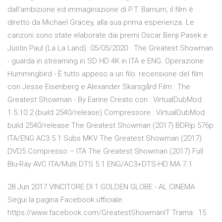
dall'ambizione ed immaginazione di P.T. Barnum, il film è
diretto da Michael Gracey, alla sua prima esperienza. Le
canzoni sono state elaborate dai premi Oscar Benji Pasek e
Justin Paul (La La Land). 05/05/2020 · The Greatest Showman
- guarda in streaming in SD HD 4K in ITA e ENG. Operazione
Hummingbird - È tutto appeso a un filo: recensione del film
con Jesse Eisenberg e Alexander Skarsgård Film : The
Greatest Showman - By Earine Creato con : VirtualDubMod
1.5.10.2 (build 2540/release) Compressore : VirtualDubMod
build 2540/release The Greatest Showman (2017) BDRip 576p
ITA/ENG AC3 5.1 Subs MKV The Greatest Showman (2017)
DVD5 Compresso – ITA The Greatest Showman (2017) Full
Blu-Ray AVC ITA/Multi DTS 5.1 ENG/AC3+DTS-HD MA 7.1
28 Jun 2017 VINCITORE DI 1 GOLDEN GLOBE - AL CINEMA
Segui la pagina Facebook ufficiale:
https://www.facebook.com/GreatestShowmanIT Trama: 15