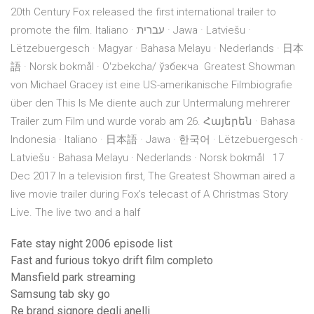
20th Century Fox released the first international trailer to
promote the film. Italiano · עברית · Jawa · Latviešu ·
Lëtzebuergesch · Magyar · Bahasa Melayu · Nederlands · 日本
語 · Norsk bokmål · Oʻzbekcha/ ўзбекча Greatest Showman
von Michael Gracey ist eine US-amerikanische Filmbiografie
über den This Is Me diente auch zur Untermalung mehrerer
Trailer zum Film und wurde vorab am 26. Հայերեն · Bahasa
Indonesia · Italiano · 日本語 · Jawa · 한국어 · Lëtzebuergesch ·
Latviešu · Bahasa Melayu · Nederlands · Norsk bokmål 17
Dec 2017 In a television first, The Greatest Showman aired a
live movie trailer during Fox's telecast of A Christmas Story
Live. The live two and a half
Fate stay night 2006 episode list
Fast and furious tokyo drift film completo
Mansfield park streaming
Samsung tab sky go
Re brand signore degli anelli